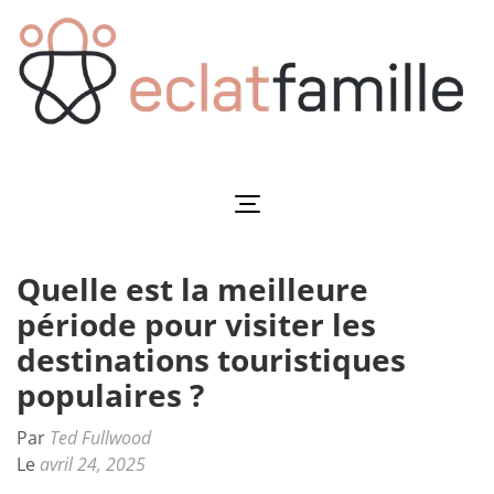
Aller
au
contenu
(Pressez
Entrée)
Eclatfamille
Éclat de vie familiale
Quelle est la meilleure
période pour visiter les
destinations touristiques
populaires ?
Par
Ted Fullwood
Le
avril 24, 2025