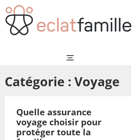
Aller
au
contenu
(Pressez
Entrée)
Eclatfamille
Éclat de vie familiale
Catégorie :
Voyage
Quelle assurance
voyage choisir pour
protéger toute la