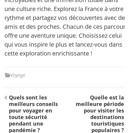
une culture riche. Explorez la France à votre
rythme et partagez vos découvertes avec des
amis et des proches. Chacun de ces parcours
offre une aventure unique. Choisissez celui
qui vous inspire le plus et lancez-vous dans
cette exploration enrichissante !
Voyage
Navigation
Quels sont les
Quelle est la
de
meilleurs conseils
meilleure période
l’article
pour voyager en
pour visiter les
toute sécurité
destinations
pendant une
touristiques
pandémie ?
populaires ?