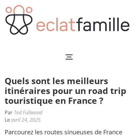
Aller
au
contenu
(Pressez
Entrée)
Eclatfamille
Éclat de vie familiale
Quels sont les meilleurs
itinéraires pour un road trip
touristique en France ?
Par
Ted Fullwood
Le
avril 24, 2025
Parcourez les routes sinueuses de France