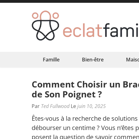
Aller
au
contenu
(Pressez
Entrée)
Famille
Bien-être
Mais
Comment Choisir un Brace
de Son Poignet ?
Par
Ted Fullwood
Le
juin 10, 2025
Êtes-vous à la recherche de solutions
débourser un centime ? Vous n’êtes 
posent la question de savoir comment