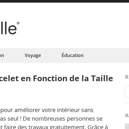
Eclatfamille
Éclat de vie familiale
on
Voyage
Éducation
let en Fonction de la Taille
R
 pour améliorer votre intérieur sans
A
pas seul ! De nombreuses personnes se
 faire des travaux gratuitement. Grâce à