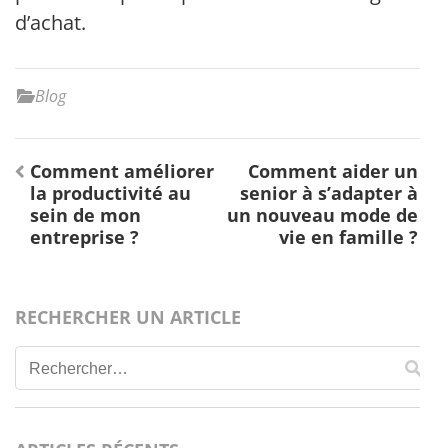
d’achat.
Blog
Navigation
Comment améliorer
Comment aider un
de
la productivité au
senior à s’adapter à
l’article
sein de mon
un nouveau mode de
entreprise ?
vie en famille ?
RECHERCHER UN ARTICLE
Rechercher :