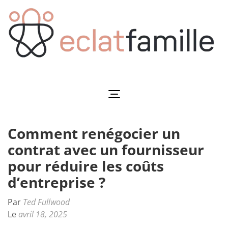
Aller
au
contenu
(Pressez
Entrée)
Eclatfamille
Éclat de vie familiale
Comment renégocier un
contrat avec un fournisseur
pour réduire les coûts
d’entreprise ?
Par
Ted Fullwood
Le
avril 18, 2025