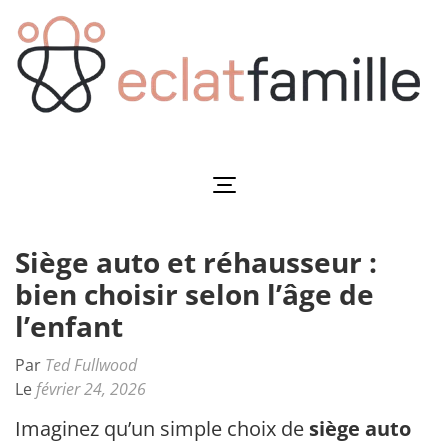
Aller
au
contenu
(Pressez
Entrée)
Eclatfamille
Éclat de vie familiale
Siège auto et réhausseur :
bien choisir selon l’âge de
l’enfant
Par
Ted Fullwood
Le
février 24, 2026
Imaginez qu’un simple choix de
siège auto