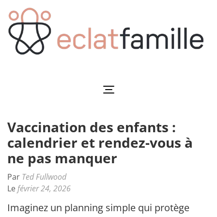
Aller
au
contenu
(Pressez
Entrée)
Eclatfamille
Éclat de vie familiale
Vaccination des enfants :
calendrier et rendez-vous à
ne pas manquer
Par
Ted Fullwood
Le
février 24, 2026
Imaginez un planning simple qui protège