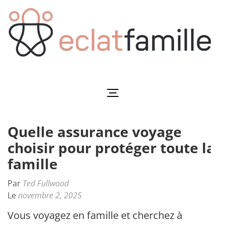
Aller
au
contenu
(Pressez
Entrée)
Eclatfamille
Éclat de vie familiale
Quelle assurance voyage
choisir pour protéger toute la
famille
Par
Ted Fullwood
Le
novembre 2, 2025
Vous voyagez en famille et cherchez à