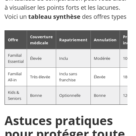
à visualiser les points forts et les lacunes.
Voici un
tableau synthèse
des offres types :
Couverture
Prix
Offre
Rapatriement
Annulation
médicale
indicat
Familial
Élevée
Inclu
Modérée
100-15
Essential
Familial
Inclu sans
Très élevée
Élevée
180-26
All-in
franchise
Kids &
Bonne
Optionnelle
Bonne
120-19
Seniors
Astuces pratiques
pour protéger toute