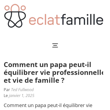
Aller
au
contenu
(Pressez
Entrée)
Eclatfamille
Éclat de vie familiale
Comment un papa peut-il
équilibrer vie professionnelle
et vie de famille ?
Par
Ted Fullwood
Le
janvier 1, 2025
Comment un papa peut-il équilibrer vie