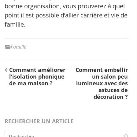
bonne organisation, vous prouverez à quel
point il est possible d’allier carrière et vie de
famille.
Famille
Navigation
Comment améliorer
Comment embellir
de
l’isolation phonique
un salon peu
l’article
de ma maison ?
lumineux avec des
astuces de
décoration ?
RECHERCHER UN ARTICLE
Rechercher :