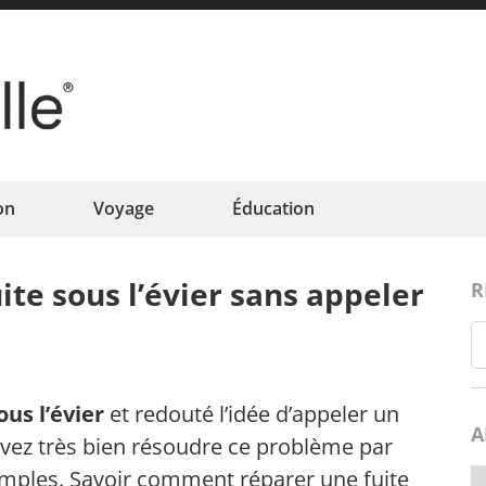
Eclatfamille
Éclat de vie familiale
on
Voyage
Éducation
te sous l’évier sans appeler
R
ous l’évier
et redouté l’idée d’appeler un
A
vez très bien résoudre ce problème par
mples. Savoir comment réparer une fuite