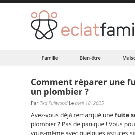
Aller
au
contenu
(Pressez
Entrée)
Famille
Bien-être
Mais
Comment réparer une fui
un plombier ?
Par
Ted Fullwood
Le
avril 18, 2025
Avez-vous déjà remarqué une
fuite s
plombier ? Pas de panique ! Vous pou
vous-même avec quelques astuces si