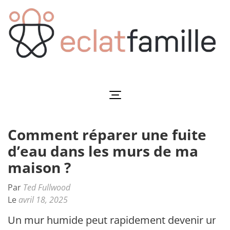
Aller
au
contenu
(Pressez
Entrée)
Eclatfamille
Éclat de vie familiale
Comment réparer une fuite
d’eau dans les murs de ma
maison ?
Par
Ted Fullwood
Le
avril 18, 2025
Un mur humide peut rapidement devenir un