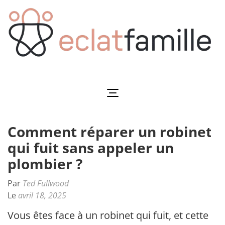
Aller
au
contenu
(Pressez
Entrée)
Eclatfamille
Éclat de vie familiale
Comment réparer un robinet
qui fuit sans appeler un
plombier ?
Par
Ted Fullwood
Le
avril 18, 2025
Vous êtes face à un robinet qui fuit, et cette