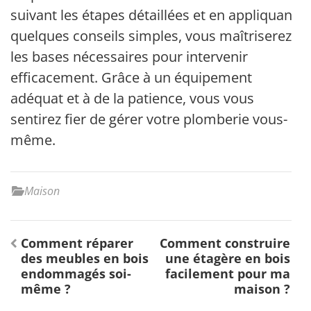
suivant les étapes détaillées et en appliquant
quelques conseils simples, vous maîtriserez
les bases nécessaires pour intervenir
efficacement. Grâce à un équipement
adéquat et à de la patience, vous vous
sentirez fier de gérer votre plomberie vous-
même.
Maison
Navigation
Comment réparer
Comment construire
de
des meubles en bois
une étagère en bois
l’article
endommagés soi-
facilement pour ma
même ?
maison ?