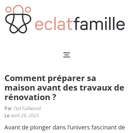
Aller
au
contenu
(Pressez
Entrée)
Eclatfamille
Éclat de vie familiale
Comment préparer sa
maison avant des travaux de
rénovation ?
Par
Ted Fullwood
Le
avril 24, 2025
Avant de plonger dans l’univers fascinant des