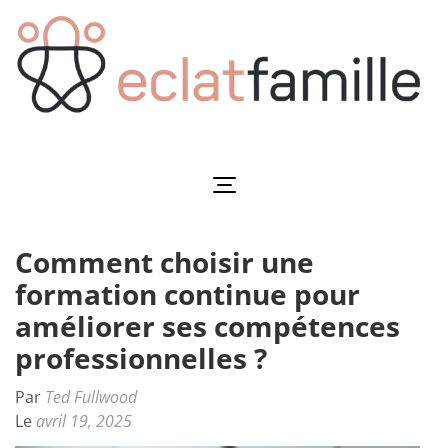
Aller
au
contenu
(Pressez
Entrée)
Eclatfamille
Éclat de vie familiale
Comment choisir une
formation continue pour
améliorer ses compétences
professionnelles ?
Par
Ted Fullwood
Le
avril 19, 2025