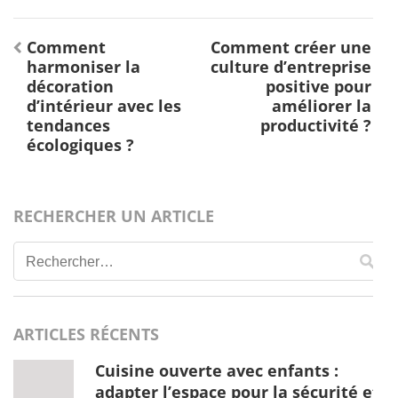
Navigation
Comment
Comment créer une
de
harmoniser la
culture d’entreprise
l’article
décoration
positive pour
d’intérieur avec les
améliorer la
tendances
productivité ?
écologiques ?
RECHERCHER UN ARTICLE
Rechercher :
ARTICLES RÉCENTS
Cuisine ouverte avec enfants :
adapter l’espace pour la sécurité et