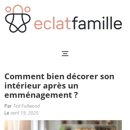
Aller
au
contenu
(Pressez
Entrée)
Eclatfamille
Éclat de vie familiale
Comment bien décorer son
intérieur après un
emménagement ?
Par
Ted Fullwood
Le
avril 19, 2025