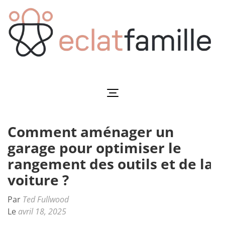
Aller
au
contenu
(Pressez
Entrée)
Eclatfamille
Éclat de vie familiale
Comment aménager un
garage pour optimiser le
rangement des outils et de la
voiture ?
Par
Ted Fullwood
Le
avril 18, 2025