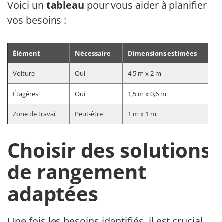
Voici un
tableau
pour vous aider à planifier
vos besoins :
Élément
Nécessaire
Dimensions estimées
Voiture
Oui
4,5 m x 2 m
Étagères
Oui
1,5 m x 0,6 m
Zone de travail
Peut-être
1 m x 1 m
Choisir des solutions
de rangement
adaptées
Une fois les besoins identifiés, il est crucial